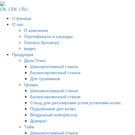
CN
|
EN
|
RU
Страница
О нас
О компании
Сертификаты и награды
Скачать брошюру
видео
Продукция
Дали Плюс
Шиномонтажный станок
Балансировочный станок
Для грузовиков
Цезарь
Шиномонтажный станок
Балансировочный станок
Стенд для регулировки углов установки колес
Подъёмники для колёс
Воздушный компрессор
Домкрат
Тайм
Шиномонтажный станок