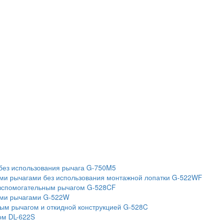
без использования рычага G-750M5
ми рычагами без использования монтажной лопатки G-522WF
вспомогательным рычагом G-528CF
ыми рычагами G-522W
ым рычагом и откидной конструкцией G-528C
ом DL-622S