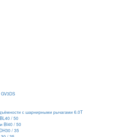
с GV3DS
дъёмности с шарнирными рычагами 6.0T
BL40 / 50
 BI40 / 50
DH30 / 35
30 / 35