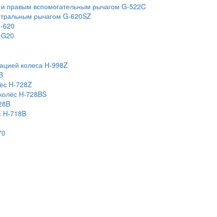
й и правым вспомогательным рычагом G-522C
нтральным рычагом G-620SZ
-620
 G20
ацией колеса H-998Z
B
ёс H-728Z
колёс H-728BS
28B
с H-718B
70