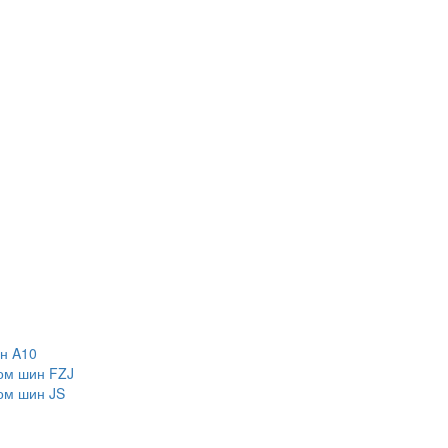
н A10
ом шин FZJ
ом шин JS