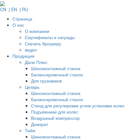
CN
|
EN
|
RU
Страница
О нас
О компании
Сертификаты и награды
Скачать брошюру
видео
Продукция
Дали Плюс
Шиномонтажный станок
Балансировочный станок
Для грузовиков
Цезарь
Шиномонтажный станок
Балансировочный станок
Стенд для регулировки углов установки колес
Подъёмники для колёс
Воздушный компрессор
Домкрат
Тайм
Шиномонтажный станок